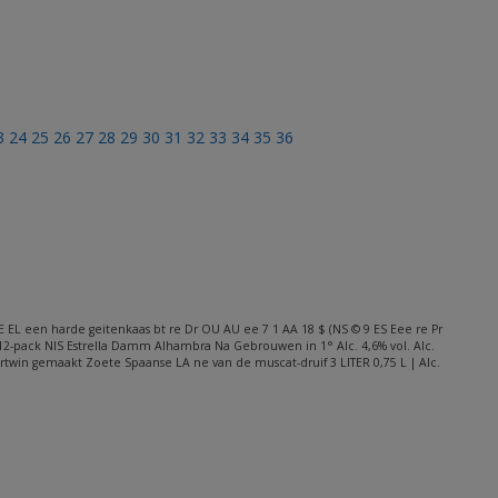
3
24
25
26
27
28
29
30
31
32
33
34
35
36
L een harde geitenkaas bt re Dr OU AU ee 7 1 AA 18 $ (NS © 9 ES Eee re Pr
 12-pack NIS Estrella Damm Alhambra Na Gebrouwen in 1° Alc. 4,6% vol. Alc.
ssertwin gemaakt Zoete Spaanse LA ne van de muscat-druif 3 LITER 0,75 L | Alc.