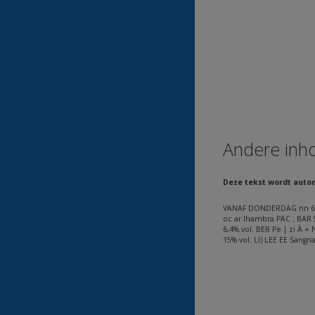
Andere inh
Deze tekst wordt auto
VANAF DONDERDAG nn 6 CR 
oc ar Ihambra PAC ; BAR 
6,4% vol. BER Pe | zi À +
15% vol. LI) LEE EE Sangri