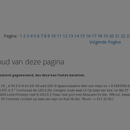
Pagina :
1
2
3
4
5
6
7
8
9
10
11
12
13
14
15
16
17
18
19
20
21
22
2
Volgende Pagina
oud van deze pagina
matisch gegenereerd, dus deze kan fouten bevatten.
_ A TN 3 D N bò DR OR add GED N Spaans kaastrio Met een frisse en + B EERSTEN EE E
5 ETC 4, Ë ” Cormezae Ak LEE) 0,33L Gerijpte oude kaas LS Op basis van koe- en Bar ET
 NIXIS Lelie) Portwijn rosé Ei DES D E Frisse rosé port met Moscatel Ee Ale. 19% vol. de
a 99 Zomerse cocktail op basis van wijn en fruit SE Ale. 7% vol. == ECC EE NC)